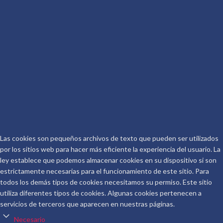
Conoceralautor R.D.
CONTACTO
Telf.: 661 917 267
Email:
info@conoceralautor.es
Aviso Legal
Protección de Datos
COPYRIGHT © 2026.
CONOCER AL AUTOR
.
Las cookies son pequeños archivos de texto que pueden ser utilizados
por los sitios web para hacer más eficiente la experiencia del usuario. La
ley establece que podemos almacenar cookies en su dispositivo si son
estrictamente necesarias para el funcionamiento de este sitio. Para
todos los demás tipos de cookies necesitamos su permiso. Este sitio
utiliza diferentes tipos de cookies. Algunas cookies pertenecen a
servicios de terceros que aparecen en nuestras páginas.
Necesario