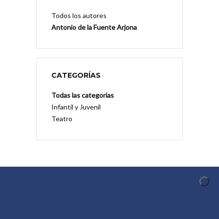
Todos los autores
Antonio de la Fuente Arjona
CATEGORÍAS
Todas las categorias
Infantil y Juvenil
Teatro
CONOCER AL AUTOR
Conocer al Autor es un proyecto de difusión y
promoción de la creación en el ámbito
iberoamericano organizado en torno a los