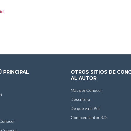
id
,
 PRINCIPAL
OTROS SITIOS DE CON
AL AUTOR
Más por Conocer
es
Descritura
De qué va la Peli
Conoceralautor R.D.
 Conocer
rConocer