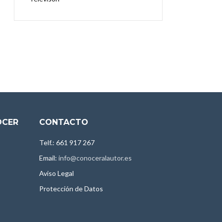
OCER
CONTACTO
Telf.: 661 917 267
Email:
info@conoceralautor.es
Aviso Legal
Protección de Datos