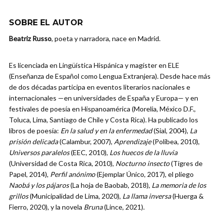
SOBRE EL AUTOR
Beatriz Russo
, poeta y narradora, nace en Madrid.
Es licenciada en Lingüística Hispánica y magíster en ELE
(Enseñanza de Español como Lengua Extranjera). Desde hace más
de dos décadas participa en eventos literarios nacionales e
internacionales —en universidades de España y Europa— y en
festivales de poesía en Hispanoamérica (Morelia, México D.F.,
Toluca, Lima, Santiago de Chile y Costa Rica). Ha publicado los
libros de poesía:
En la salud y en la enfermedad
(Sial, 2004),
La
prisión delicada
(Calambur, 2007),
Aprendizaje
(Polibea, 2010),
Universos paralelos
(EEC, 2010),
Los huecos de la lluvia
(Universidad de Costa Rica, 2010),
Nocturno insecto
(Tigres de
Papel, 2014),
Perfil anónimo
(Ejemplar Único, 2017), el pliego
Naobá y los pájaros
(La hoja de Baobab, 2018),
La memoria de los
grillos
(Municipalidad de Lima, 2020),
La llama inversa
(Huerga &
Fierro, 2020), y la novela
Bruna
(Lince, 2021).