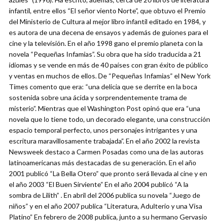
infantil, entre ellos “El señor viento Norte”, que obtuvo el Premio
del Ministerio de Cultura al mejor libro infantil editado en 1984, y
es autora de una decena de ensayos y además de guiones para el
cine y la televisión. En el año 1998 gano el premio planeta con la
novela “Pequeñas Infamias”. Su obra que ha sido traducida a 21
idiomas y se vende en más de 40 países con gran éxito de público
y ventas en muchos de ellos. De “Pequeñas Infamias” el New York
Times comento que era: “una delicia que se derrite en la boca
sostenida sobre una ácida y sorprendentemente trama de
misterio”. Mientras que el Washington Post opinó que era “una
novela que lo tiene todo, un decorado elegante, una construcción
espacio temporal perfecto, unos personajes intrigantes y una
escritura maravillosamente trabajada”. En el año 2002 la revista
Newsweek destaco a Carmen Posadas como una de las autoras
latinoamericanas más destacadas de su generación. En el año
2001 publicó “La Bella Otero” que pronto será llevada al cine y en
el año 2003 “El Buen Sirviente” En el año 2004 publicó “A la
sombra de Lilith” . En abril del 2006 publica su novela “Juego de
niños” y en el año 2007 publica “Literatura, Adulterio y una Visa
Platino” En febrero de 2008 publica, junto a su hermano Gervasio