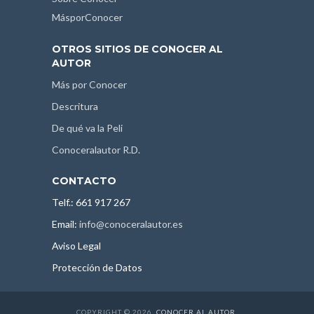
MásporConocer
OTROS SITIOS DE CONOCER AL
AUTOR
Más por Conocer
Descritura
De qué va la Peli
Conoceralautor R.D.
CONTACTO
Telf.: 661 917 267
Email:
info@conoceralautor.es
Aviso Legal
Protección de Datos
COPYRIGHT © 2026.
CONOCER AL AUTOR
.