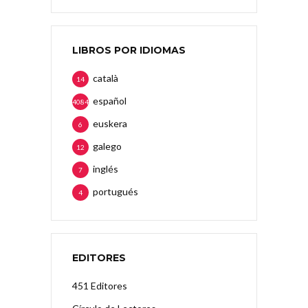
LIBROS POR IDIOMAS
català
14
español
4084
euskera
6
galego
12
inglés
7
portugués
4
EDITORES
451 Editores