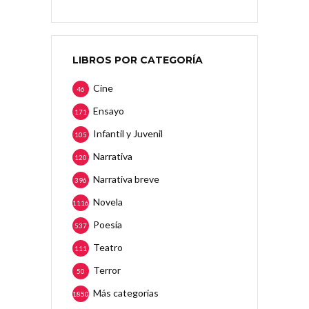
LIBROS POR CATEGORÍA
Cine
46
Ensayo
171
Infantil y Juvenil
105
Narrativa
120
Narrativa breve
396
Novela
1116
Poesía
537
Teatro
111
Terror
50
Más categorias
1850