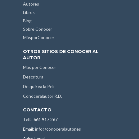
Autores
Libros
Blog
Sobre Conocer
MásporConocer
OTROS SITIOS DE CONOCER AL
AUTOR
Más por Conocer
Descritura
De qué va la Peli
Conoceralautor R.D.
CONTACTO
Telf.: 661 917 267
Email:
info@conoceralautor.es
Aviso Legal