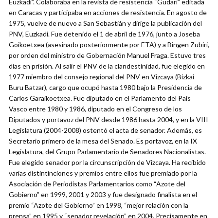
Euzkadi”. Colaboraba en la revista de resistencia “Gudari” editada
en Caracas y participaba en acciones de resistencia. En agosto de
1975, vuelve de nuevo a San Sebastián y dirige la publicación del
PNV, Euzkadi. Fue detenido el 1 de abril de 1976, junto a Joseba
Goikoetxea (asesinado posteriormente por ETA) y a Bingen Zubiri,
por orden del ministro de Gobernación Manuel Fraga. Estuvo tres
días en prisión. Al salir el PNV de la clandestinidad, fue elegido en
1977 miembro del consejo regional del PNV en Vizcaya (Bizkai
Buru Batzar), cargo que ocupó hasta 1980 bajo la Presidencia de
Carlos Garaikoetxea. Fue diputado en el Parlamento del País
Vasco entre 1980 y 1986, diputado en el Congreso de los
Diputados y portavoz del PNV desde 1986 hasta 2004, y en la VIII
Legislatura (2004-2008) ostentó el acta de senador. Además, es
Secretario primero de la mesa del Senado. Es portavoz, en la IX
Legislatura, del Grupo Parlamentario de Senadores Nacionalistas.
Fue elegido senador por la circunscripción de Vizcaya. Ha recibido
varias distintinciones y premios entre ellos fue premiado por la
Asociación de Periodistas Parlamentarios como “Azote del
Gobierno” en 1999, 2001 y 2003 y fue designado finalista en el
premio “Azote del Gobierno” en 1998, “mejor relación con la
prensa” en 1995 y “senador revelación” en 2004. Precisamente en