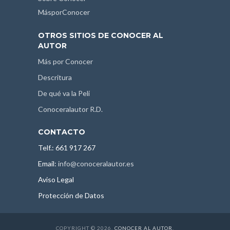
MásporConocer
OTROS SITIOS DE CONOCER AL
AUTOR
Más por Conocer
Descritura
De qué va la Peli
Conoceralautor R.D.
CONTACTO
Telf.: 661 917 267
Email:
info@conoceralautor.es
Aviso Legal
Protección de Datos
COPYRIGHT © 2026.
CONOCER AL AUTOR
.