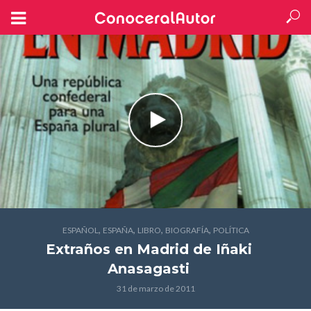
,
,
,
,
ESPAÑOL
ESPAÑA
LIBRO
BIOGRAFÍA
POLÍTICA
Extraños en Madrid
de Iñaki
Anasagasti
31 de marzo de 2011