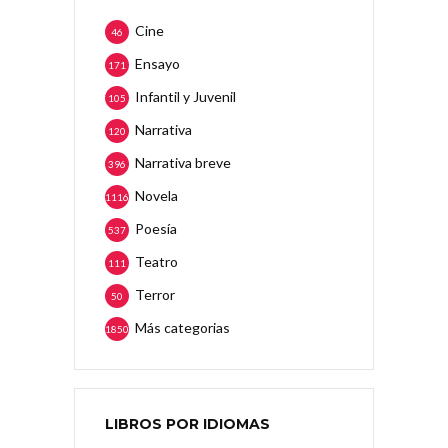
Cine
46
Ensayo
171
Infantil y Juvenil
105
Narrativa
120
Narrativa breve
396
Novela
1116
Poesía
537
Teatro
111
Terror
50
Más categorias
1850
LIBROS POR IDIOMAS