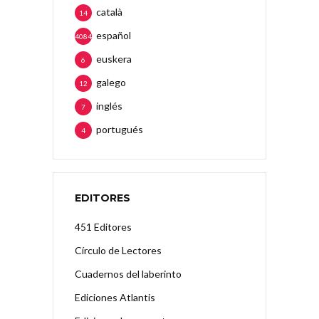
català
14
español
4084
euskera
6
galego
12
inglés
7
portugués
4
EDITORES
451 Editores
Círculo de Lectores
Cuadernos del laberinto
Ediciones Atlantis