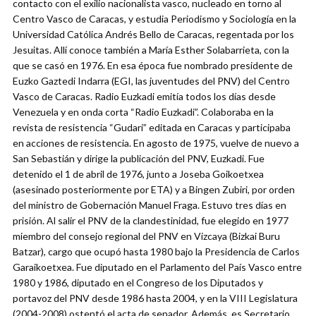
contacto con el exilio nacionalista vasco, nucleado en torno al
Centro Vasco de Caracas, y estudia Periodismo y Sociología en la
Universidad Católica Andrés Bello de Caracas, regentada por los
Jesuitas. Allí conoce también a María Esther Solabarrieta, con la
que se casó en 1976. En esa época fue nombrado presidente de
Euzko Gaztedi Indarra (EGI, las juventudes del PNV) del Centro
Vasco de Caracas. Radio Euzkadi emitía todos los días desde
Venezuela y en onda corta “Radio Euzkadi”. Colaboraba en la
revista de resistencia “Gudari” editada en Caracas y participaba
en acciones de resistencia. En agosto de 1975, vuelve de nuevo a
San Sebastián y dirige la publicación del PNV, Euzkadi. Fue
detenido el 1 de abril de 1976, junto a Joseba Goikoetxea
(asesinado posteriormente por ETA) y a Bingen Zubiri, por orden
del ministro de Gobernación Manuel Fraga. Estuvo tres días en
prisión. Al salir el PNV de la clandestinidad, fue elegido en 1977
miembro del consejo regional del PNV en Vizcaya (Bizkai Buru
Batzar), cargo que ocupó hasta 1980 bajo la Presidencia de Carlos
Garaikoetxea. Fue diputado en el Parlamento del País Vasco entre
1980 y 1986, diputado en el Congreso de los Diputados y
portavoz del PNV desde 1986 hasta 2004, y en la VIII Legislatura
(2004-2008) ostentó el acta de senador. Además, es Secretario