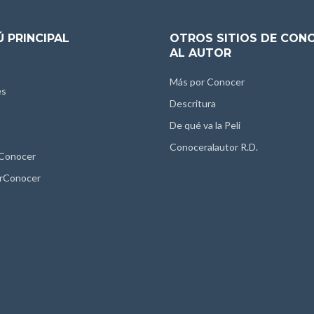
 PRINCIPAL
OTROS SITIOS DE CON
AL AUTOR
Más por Conocer
es
Descritura
De qué va la Peli
Conoceralautor R.D.
 Conocer
rConocer