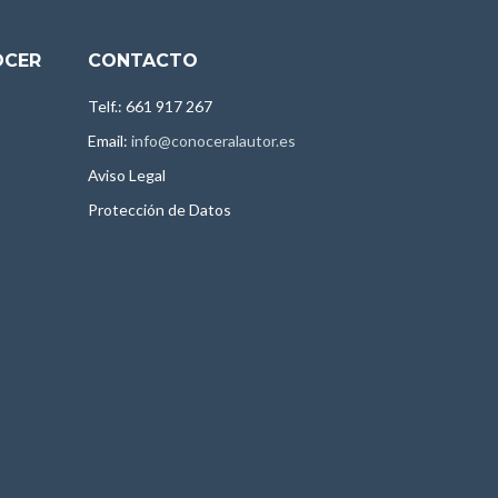
OCER
CONTACTO
Telf.: 661 917 267
Email:
info@conoceralautor.es
Aviso Legal
Protección de Datos