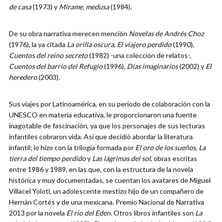
de casa
(1973) y
Mírame, medusa
(1984).
De su obra narrativa merecen mención
Novelas de Andrés Choz
(1976), la ya citada
La orilla oscura
,
El viajero perdido
(1990),
Cuentos del reino secreto
(1982) -una colección de relatos-,
Cuentos del barrio del Refugio
(1996),
Días imaginarios
(2002) y
El
heredero
(2003).
Sus viajes por Latinoamérica, en su periodo de colaboración con la
UNESCO en materia educativa, le proporcionaron una fuente
inagotable de fascinación, ya que los personajes de sus lecturas
infantiles cobraron vida. Así que decidió abordar la literatura
infantil; lo hizo con la trilogía formada por
El oro de los sueños
,
La
tierra del tiempo perdido
y
Las lágrimas del sol
, obras escritas
entre 1986 y 1989, en las que, con la estructura de la novela
histórica y muy documentadas, se cuentan los avatares de Miguel
Villacel Yölotl, un adolescente mestizo hijo de un compañero de
Hernán Cortés y de una mexicana. Premio Nacional de Narrativa
2013 por la novela
El rio del Eden
. Otros libros infantiles son
La