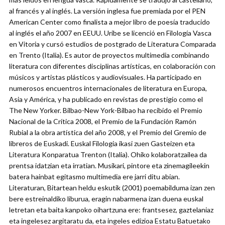
al francés y al inglés. La versión inglesa fue premiada por el PEN
American Center como finalista a mejor libro de poesía traducido
al inglés el año 2007 en EEUU. Uribe se licenció en Filología Vasca
en Vitoria y cursó estudios de postgrado de Literatura Comparada
en Trento (Italia). Es autor de proyectos multimedia combinando
literatura con diferentes disciplinas artísticas, en colaboración con
músicos y artistas plásticos y audiovisuales. Ha participado en
numerosos encuentros internacionales de literatura en Europa,
Asia y América, y ha publicado en revistas de prestigio como el
The New Yorker. Bilbao-New York-Bilbao ha recibido el Premio
Nacional de la Crítica 2008, el Premio de la Fundación Ramón
Rubial a la obra artística del año 2008, y el Premio del Gremio de
libreros de Euskadi. Euskal Filologia ikasi zuen Gasteizen eta
Literatura Konparatua Trenton (Italia). Ohiko kolaboratzailea da
prentsa idatzian eta irratian. Musikari, pintore eta zinemagileekin
batera hainbat egitasmo multimedia ere jarri ditu abian.
Literaturan, Bitartean heldu eskutik (2001) poemabilduma izan zen
bere estreinaldiko liburua, eragin nabarmena izan duena euskal
letretan eta baita kanpoko oihartzuna ere: frantsesez, gaztelaniaz
eta ingelesez argitaratu da, eta ingeles edizioa Estatu Batuetako