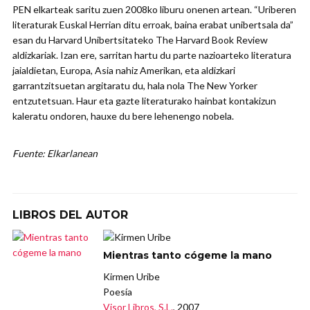
PEN elkarteak saritu zuen 2008ko liburu onenen artean. “Uriberen
literaturak Euskal Herrian ditu erroak, baina erabat unibertsala da”
esan du Harvard Unibertsitateko The Harvard Book Review
aldizkariak. Izan ere, sarritan hartu du parte nazioarteko literatura
jaialdietan, Europa, Asia nahiz Amerikan, eta aldizkari
garrantzitsuetan argitaratu du, hala nola The New Yorker
entzutetsuan. Haur eta gazte literaturako hainbat kontakizun
kaleratu ondoren, hauxe du bere lehenengo nobela.
Fuente: Elkarlanean
LIBROS DEL AUTOR
Mientras tanto cógeme la mano
Kirmen Uribe
Poesía
Visor Libros, S.L.
, 2007