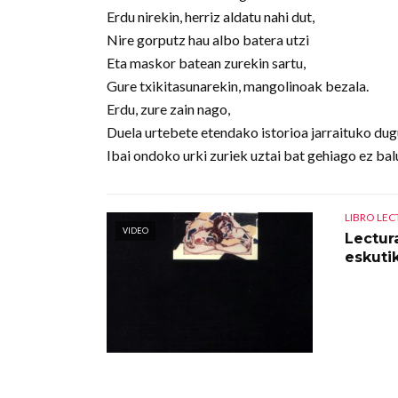
Erdu nirekin, herriz aldatu nahi dut,
Nire gorputz hau albo batera utzi
Eta maskor batean zurekin sartu,
Gure txikitasunarekin, mangolinoak bezala.
Erdu, zure zain nago,
Duela urtebete etendako istorioa jarraituko dug
Ibai ondoko urki zuriek uztai bat gehiago ez bal
LIBRO LE
VIDEO
Lectur
eskuti