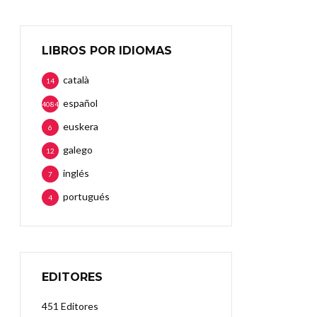
LIBROS POR IDIOMAS
català
14
español
4084
euskera
6
galego
12
inglés
7
portugués
4
EDITORES
451 Editores