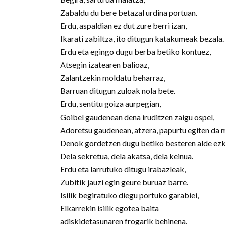
Zabaldu du bere betazal urdina portuan.
Erdu, aspaldian ez dut zure berri izan,
Ikarati zabiltza, ito ditugun katakumeak bezala.
Erdu eta egingo dugu berba betiko kontuez,
Atsegin izatearen balioaz,
Zalantzekin moldatu beharraz,
Barruan ditugun zuloak nola bete.
Erdu, sentitu goiza aurpegian,
Goibel gaudenean dena iruditzen zaigu ospel,
Adoretsu gaudenean, atzera, papurtu egiten da 
Denok gordetzen dugu betiko besteren alde ezk
Dela sekretua, dela akatsa, dela keinua.
Erdu eta larrutuko ditugu irabazleak,
Zubitik jauzi egin geure buruaz barre.
Isilik begiratuko diegu portuko garabiei,
Elkarrekin isilik egotea baita
adiskidetasunaren frogarik behinena.