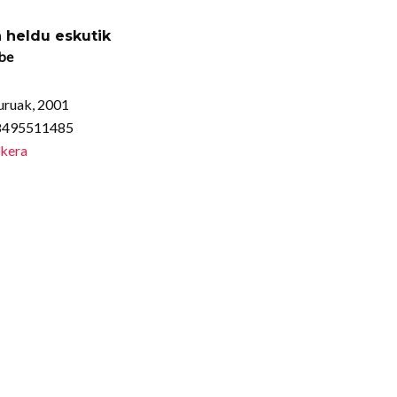
n heldu eskutik
be
uruak, 2001
88495511485
skera