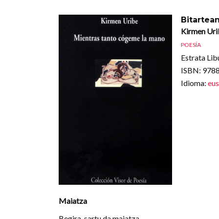
Bitartea
Kirmen Uri
POESÍA
Estrata Lib
ISBN
: 97
Idioma
:
eu
Maiatza
Begira, sartu da maiatza,