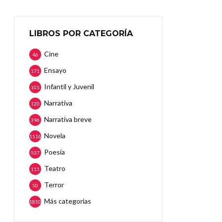
LIBROS POR CATEGORÍA
Cine
46
Ensayo
171
Infantil y Juvenil
105
Narrativa
120
Narrativa breve
396
Novela
1116
Poesía
537
Teatro
111
Terror
50
Más categorias
1850