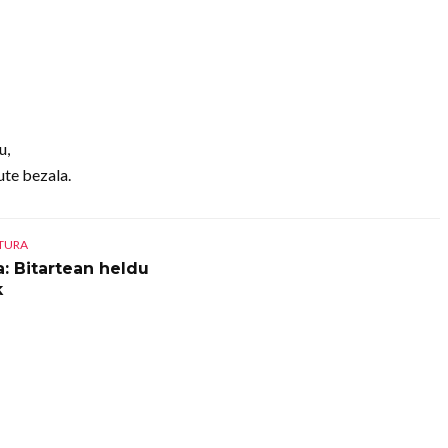
u,
ute bezala.
CTURA
a: Bitartean heldu
k