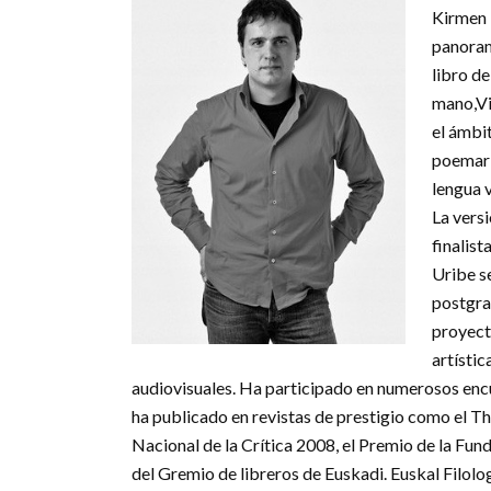
Kirmen 
panoram
libro d
mano,Vis
el ámbit
poemari
lengua v
La vers
finalist
Uribe se
postgra
proyect
artístic
audiovisuales. Ha participado en numerosos encue
ha publicado en revistas de prestigio como el 
Nacional de la Crítica 2008, el Premio de la Fun
del Gremio de libreros de Euskadi. Euskal Filolo