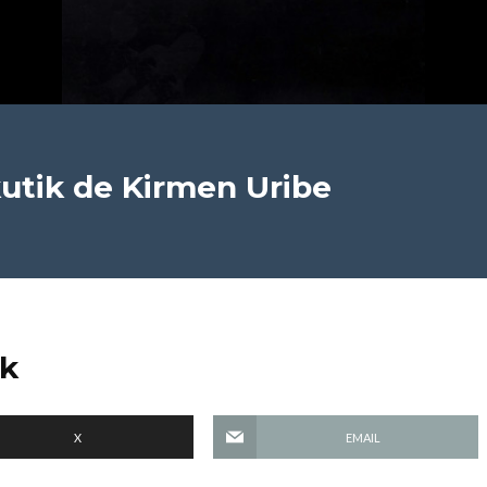
utik
de Kirmen Uribe
ik
X
EMAIL