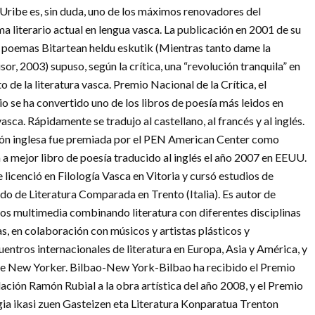
Uribe es, sin duda, uno de los máximos renovadores del
a literario actual en lengua vasca. La publicación en 2001 de su
e poemas Bitartean heldu eskutik (Mientras tanto dame la
or, 2003) supuso, según la crítica, una “revolución tranquila” en
o de la literatura vasca. Premio Nacional de la Crítica, el
o se ha convertido uno de los libros de poesía más leidos en
asca. Rápidamente se tradujo al castellano, al francés y al inglés.
ión inglesa fue premiada por el PEN American Center como
a a mejor libro de poesía traducido al inglés el año 2007 en EEUU.
 licenció en Filología Vasca en Vitoria y cursó estudios de
do de Literatura Comparada en Trento (Italia). Es autor de
os multimedia combinando literatura con diferentes disciplinas
as, en colaboración con músicos y artistas plásticos y
ntros internacionales de literatura en Europa, Asia y América, y
The New Yorker. Bilbao-New York-Bilbao ha recibido el Premio
dación Ramón Rubial a la obra artística del año 2008, y el Premio
gia ikasi zuen Gasteizen eta Literatura Konparatua Trenton