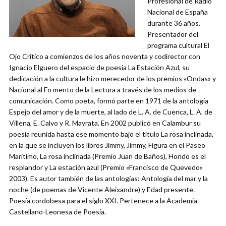
Profesional de Radio
Nacional de España
durante 36 años.
Presentador del
programa cultural El
Ojo Crítico a comienzos de los años noventa y codirector con
Ignacio Elguero del espacio de poesía La Estación Azul, su
dedicación a la cultura le hizo merecedor de los premios «Ondas» y
Nacional al Fo mento de la Lectura a través de los medios de
comunicación. Como poeta, formó parte en 1971 de la antología
Espejo del amor y de la muerte, al lado de L. A. de Cuenca, L. A. de
Villena, E. Calvo y R. Mayrata. En 2002 publicó en Calambur su
poesía reunida hasta ese momento bajo el título La rosa inclinada,
en la que se incluyen los libros Jimmy, Jimmy, Figura en el Paseo
Marítimo, La rosa inclinada (Premio Juan de Baños), Hondo es el
resplandor y La estación azul (Premio «Francisco de Quevedo»
2003). Es autor también de las antologías: Antología del mar y la
noche (de poemas de Vicente Aleixandre) y Edad presente.
Poesía cordobesa para el siglo XXI. Pertenece a la Academia
Castellano-Leonesa de Poesía.