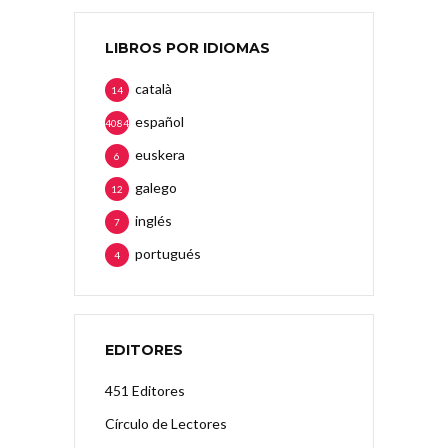
LIBROS POR IDIOMAS
català
14
español
4084
euskera
6
galego
12
inglés
7
portugués
4
EDITORES
451 Editores
Círculo de Lectores