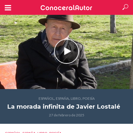
,
,
,
ESPAÑOL
ESPAÑA
LIBRO
POESÍA
La morada infinita
de Javier Lostalé
27 de febrero de 2025
,
,
,