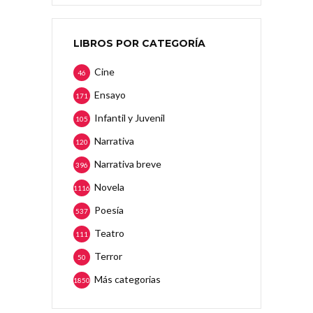
LIBROS POR CATEGORÍA
Cine
46
Ensayo
171
Infantil y Juvenil
105
Narrativa
120
Narrativa breve
396
Novela
1116
Poesía
537
Teatro
111
Terror
50
Más categorias
1850