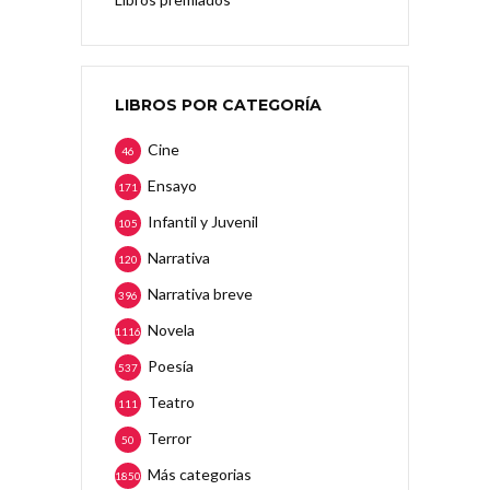
LIBROS POR CATEGORÍA
Cine
46
Ensayo
171
Infantil y Juvenil
105
Narrativa
120
Narrativa breve
396
Novela
1116
Poesía
537
Teatro
111
Terror
50
Más categorias
1850