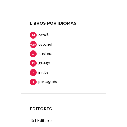
LIBROS POR IDIOMAS
català
14
español
4084
euskera
6
galego
12
inglés
7
portugués
4
EDITORES
451 Editores