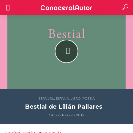
,
,
,
ESPAÑOL
ESPAÑA
LIBRO
POESÍA
Bestial
de Lilián Pallares
14 de octubre de 2019
,
,
,