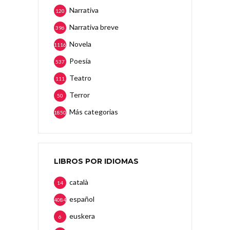
Narrativa
120
Narrativa breve
396
Novela
1116
Poesía
537
Teatro
111
Terror
50
Más categorias
1850
LIBROS POR IDIOMAS
català
14
español
4084
euskera
6