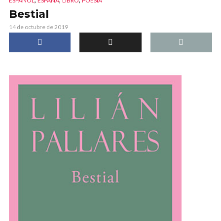
ESPAÑOL
ESPAÑA
LIBRO
POESÍA
Bestial
14 de octubre de 2019