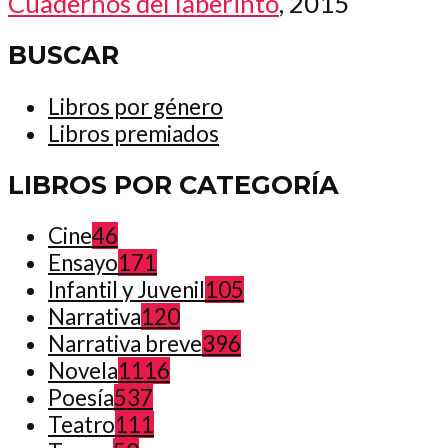
Cuadernos del laberinto
, 2015
BUSCAR
Libros por género
Libros premiados
LIBROS POR CATEGORÍA
Cine
46
Ensayo
171
Infantil y Juvenil
105
Narrativa
120
Narrativa breve
396
Novela
1116
Poesía
537
Teatro
111