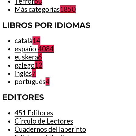
Terror
50
Más categorias
1850
LIBROS POR IDIOMAS
català
14
español
4084
euskera
6
galego
12
inglés
7
portugués
4
EDITORES
451 Editores
Círculo de Lectores
Cuadernos del laberinto