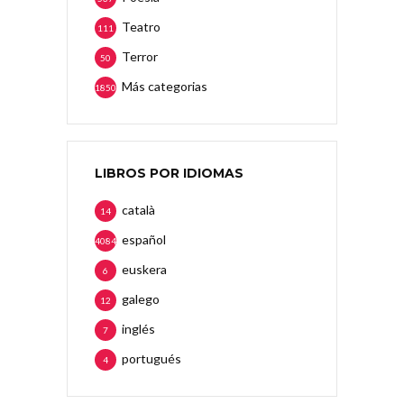
Teatro
111
Terror
50
Más categorias
1850
LIBROS POR IDIOMAS
català
14
español
4084
euskera
6
galego
12
inglés
7
portugués
4