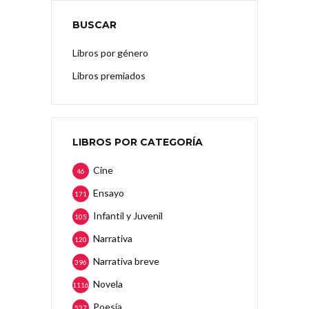
BUSCAR
Libros por género
Libros premiados
LIBROS POR CATEGORÍA
Cine
46
Ensayo
171
Infantil y Juvenil
105
Narrativa
120
Narrativa breve
396
Novela
1116
Poesía
537