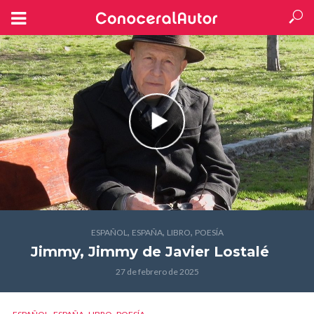
,
,
,
ESPAÑOL
ESPAÑA
LIBRO
POESÍA
Jimmy, Jimmy
de Javier Lostalé
27 de febrero de 2025
,
,
,