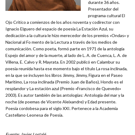
durante 36 años.
Presentador del
programa cultural El
Ojo Crítico a comienzos de los años noventa y codirector con
Ignacio Elguero del espacio de poesía La Estación Azul, su
dedicación a la cultura le hizo merecedor de los premios «Ondas» y
Nacional al Fo mento de la Lectura a través de los medios de
comunicación. Como poeta, formó parte en 1971 de la antología
Espejo del amor y de la muerte, al lado de L. A. de Cuenca, L. A. de
Villena, E. Calvo y R. Mayrata. En 2002 publicó en Calambur su
poesía reunida hasta ese momento bajo el título La rosa inclinada,
en la que se incluyen los libros Jimmy, Jimmy, Figura en el Paseo
Marítimo, La rosa inclinada (Premio Juan de Baños), Hondo es el
resplandor y La estación azul (Premio «Francisco de Quevedo»
2003). Es autor también de las antologías: Antología del mar y la
noche (de poemas de Vicente Aleixandre) y Edad presente.
Poesía cordobesa para el siglo XXI. Pertenece a la Academia
Castellano-Leonesa de Poesía.
Fuente: Javier Lostalé