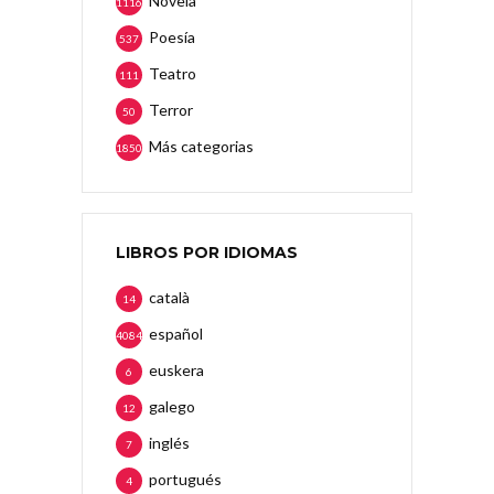
Novela
1116
Poesía
537
Teatro
111
Terror
50
Más categorias
1850
LIBROS POR IDIOMAS
català
14
español
4084
euskera
6
galego
12
inglés
7
portugués
4