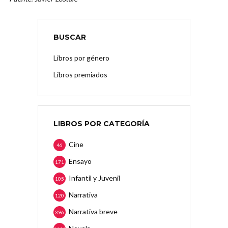
BUSCAR
Libros por género
Libros premiados
LIBROS POR CATEGORÍA
Cine
46
Ensayo
171
Infantil y Juvenil
105
Narrativa
120
Narrativa breve
396