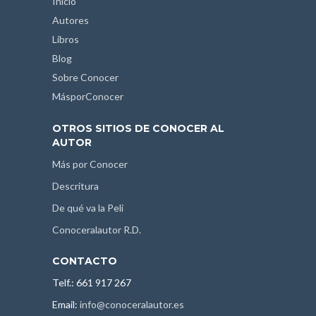
Inicio
Autores
Libros
Blog
Sobre Conocer
MásporConocer
OTROS SITIOS DE CONOCER AL
AUTOR
Más por Conocer
Descritura
De qué va la Peli
Conoceralautor R.D.
CONTACTO
Telf.: 661 917 267
Email:
info@conoceralautor.es