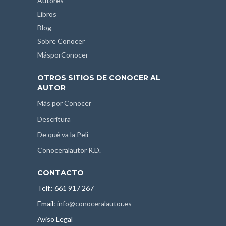
Autores
Libros
Blog
Sobre Conocer
MásporConocer
OTROS SITIOS DE CONOCER AL
AUTOR
Más por Conocer
Descritura
De qué va la Peli
Conoceralautor R.D.
CONTACTO
Telf.: 661 917 267
Email:
info@conoceralautor.es
Aviso Legal