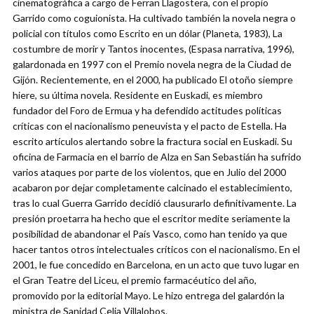
cinematográfica a cargo de Ferran Llagostera, con el propio
Garrido como coguionista. Ha cultivado también la novela negra o
policial con títulos como Escrito en un dólar (Planeta, 1983), La
costumbre de morir y Tantos inocentes, (Espasa narrativa, 1996),
galardonada en 1997 con el Premio novela negra de la Ciudad de
Gijón. Recientemente, en el 2000, ha publicado El otoño siempre
hiere, su última novela. Residente en Euskadi, es miembro
fundador del Foro de Ermua y ha defendido actitudes políticas
críticas con el nacionalismo peneuvista y el pacto de Estella. Ha
escrito artículos alertando sobre la fractura social en Euskadi. Su
oficina de Farmacia en el barrio de Alza en San Sebastián ha sufrido
varios ataques por parte de los violentos, que en Julio del 2000
acabaron por dejar completamente calcinado el establecimiento,
tras lo cual Guerra Garrido decidió clausurarlo definitivamente. La
presión proetarra ha hecho que el escritor medite seriamente la
posibilidad de abandonar el País Vasco, como han tenido ya que
hacer tantos otros intelectuales críticos con el nacionalismo. En el
2001, le fue concedido en Barcelona, en un acto que tuvo lugar en
el Gran Teatre del Liceu, el premio farmacéutico del año,
promovido por la editorial Mayo. Le hizo entrega del galardón la
ministra de Sanidad Celia Villalobos.