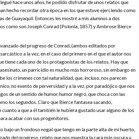
 llegué hace unos años, he podido disfrutar de unos relatos que
han hecho recordar otra época en los que estuve ejerciendo como
eras de Guayaquil. Entonces les mostré a mis alumnos a dos
icos como son Joseph Conrad (Polonia, 1857) y Ambrose Bierce
o avanzado del progreso de Conrad, (ambos editados por
arcástico a la vez, en el caso del primero en el que el autor nos
e tiene cada uno de los protagonistas de los relatos. Hay que
n asesinato, un parricidio es mucho más horroroso, sin embargo en
e los crímenes con tal naturalidad, que, incluso, nos parecen
nico, no exento de perversidad y a la vez, por paradójico que nos
gos de un sentido de humor, humor negro, que choca con las
como los segundos. Claro que Bierce fantasea sacando,
 cuanto a que a él también le hubiera gustado usar alguno de los
ara acabar con sus progenitores.
 bajo un frondoso nogal que tengo en la parte alta de mi huerto,
zado del progreso, relato que nos muestra la cara más oscura y