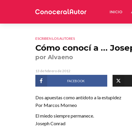
INICIO
ESCRIBEN LOS AUTORES
Cómo conocí a … Jose
por Alvaeno
13 de febrero de 2012
FACEBOOK
Dos apuestas como antídoto a la estupidez
Por Marcos Morneo
El miedo siempre permanece.
Joseph Conrad