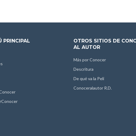
 PRINCIPAL
OTROS SITIOS DE CON
AL AUTOR
Más por Conocer
es
Descritura
De qué va la Peli
Conoceralautor R.D.
 Conocer
rConocer