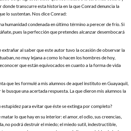
 donde transcurre esta historia en la que Conrad denuncia la
que lo sustentan. Nos dice Conrad:
una humanidad condenada en último término a perecer de frío. Si
ngáñate, pues la perfección que pretendes alcanzar desembocará
extrañar al saber que este autor tuvo la ocasión de observar la
tuaban, no muy lejana a como lo hacen los hombres de hoy,
reconocer que están equivocados en cuanto a la forma de vida
nta que les formulé a mis alumnos de aquel instituto en Guayaquil,
or le busque una acertada respuesta. La que dieron mis alumnos la
u estupidez para evitar que éste se extinga por completo?
ar lo que hay en su interior: el amor, el odio, sus creencias,
da, no podrá destruir el miedo; el miedo sutil, indestructible,