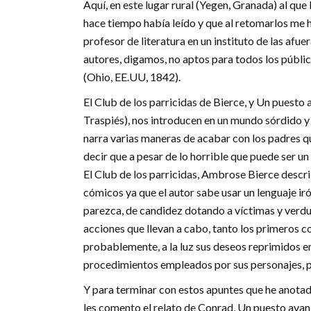
Aquí, en este lugar rural (Yegen, Granada) al que
hace tiempo había leído y que al retomarlos me 
profesor de literatura en un instituto de las afu
autores, digamos, no aptos para todos los públ
(Ohio, EE.UU, 1842).
El Club de los parricidas de Bierce, y Un puest
Traspiés), nos introducen en un mundo sórdido y s
narra varias maneras de acabar con los padres qu
decir que a pesar de lo horrible que puede ser u
El Club de los parricidas, Ambrose Bierce describ
cómicos ya que el autor sabe usar un lenguaje iró
parezca, de candidez dotando a víctimas y verdu
acciones que llevan a cabo, tanto los primeros 
probablemente, a la luz sus deseos reprimidos en
procedimientos empleados por sus personajes, p
Y para terminar con estos apuntes que he anotado
les comento el relato de Conrad, Un puesto avan