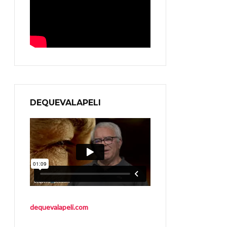
DEQUEVALAPELI
dequevalapeli.com