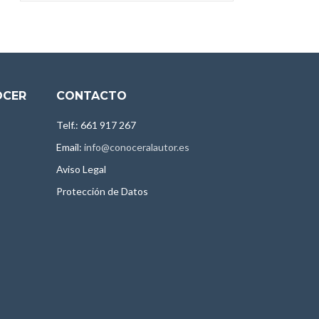
OCER
CONTACTO
Telf.: 661 917 267
Email:
info@conoceralautor.es
Aviso Legal
Protección de Datos