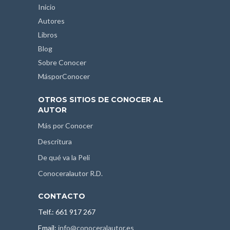
Inicio
Autores
Libros
Blog
Sobre Conocer
MásporConocer
OTROS SITIOS DE CONOCER AL
AUTOR
Más por Conocer
Descritura
De qué va la Peli
Conoceralautor R.D.
CONTACTO
Telf.: 661 917 267
Email:
info@conoceralautor.es