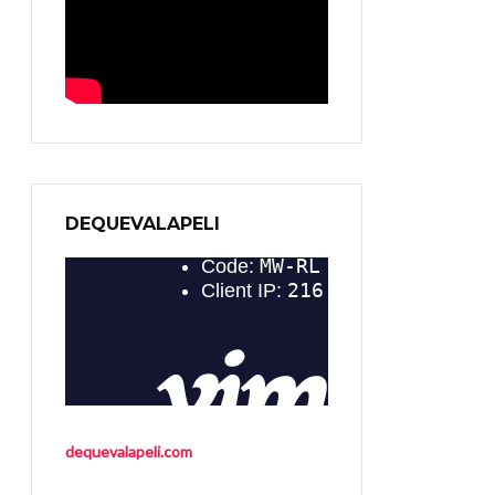
DEQUEVALAPELI
dequevalapeli.com