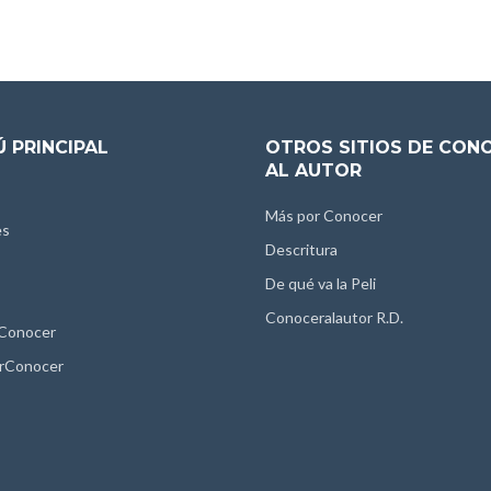
 PRINCIPAL
OTROS SITIOS DE CON
AL AUTOR
Más por Conocer
es
Descritura
De qué va la Peli
Conoceralautor R.D.
 Conocer
rConocer