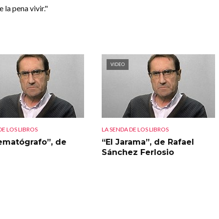
 la pena vivir."
VIDEO
DE LOS LIBROS
LA SENDA DE LOS LIBROS
nematógrafo”, de
“El Jarama”, de Rafael
Sánchez Ferlosio