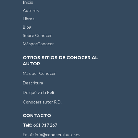
Inicio
Autores
Libros
Blog
Sobre Conocer
MásporConocer
OTROS SITIOS DE CONOCER AL
AUTOR
Más por Conocer
Descritura
De qué va la Peli
Conoceralautor R.D.
CONTACTO
Telf.: 661 917 267
Email:
info@conoceralautor.es