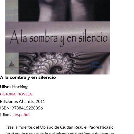
A la sombra y en silencio
Ulises Hocking
,
HISTORIA
NOVELA
Ediciones Atlantis, 2011
ISBN
: 9788415228356
Idioma
:
español
Tras la muerte del Obispo de Ciudad Real, el Padre Nicasio
(protegido y secretario del mismo) es destinado de manera