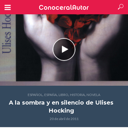
,
,
,
,
ESPAÑOL
ESPAÑA
LIBRO
HISTORIA
NOVELA
A la sombra y en silencio
de Ulises
Hocking
20 de abril de 2011