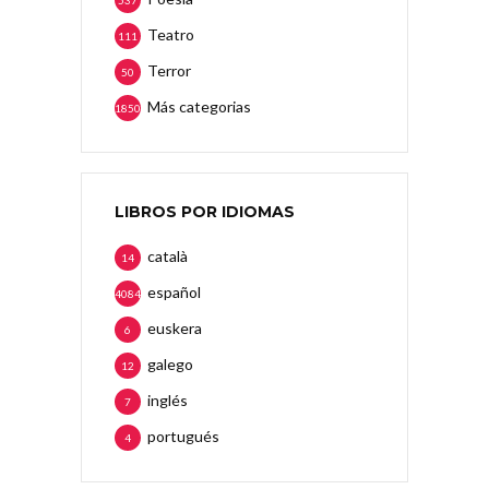
Teatro
111
Terror
50
Más categorias
1850
LIBROS POR IDIOMAS
català
14
español
4084
euskera
6
galego
12
inglés
7
portugués
4