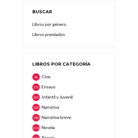
BUSCAR
Libros por género
Libros premiados
LIBROS POR CATEGORÍA
Cine
46
Ensayo
171
Infantil y Juvenil
105
Narrativa
120
Narrativa breve
396
Novela
1116
Poesía
537