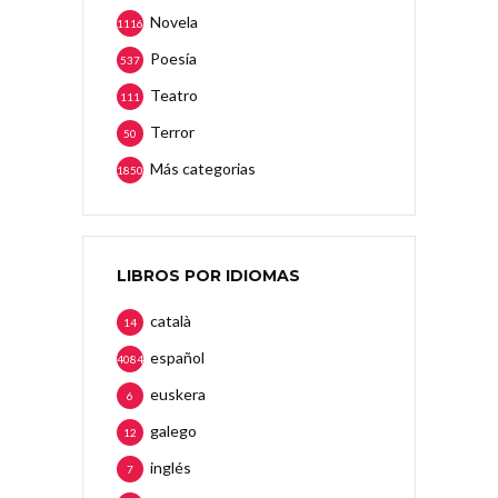
Novela
1116
Poesía
537
Teatro
111
Terror
50
Más categorias
1850
LIBROS POR IDIOMAS
català
14
español
4084
euskera
6
galego
12
inglés
7