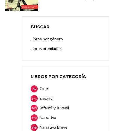
BUSCAR
Libros por género
Libros premiados
LIBROS POR CATEGORÍA
Cine
46
Ensayo
171
Infantil y Juvenil
105
Narrativa
120
Narrativa breve
396