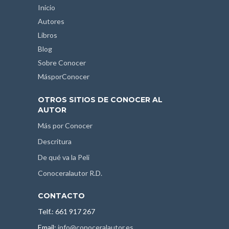
Inicio
Autores
Libros
Blog
Sobre Conocer
MásporConocer
OTROS SITIOS DE CONOCER AL
AUTOR
Más por Conocer
Descritura
De qué va la Peli
Conoceralautor R.D.
CONTACTO
Telf.: 661 917 267
Email:
info@conoceralautor.es