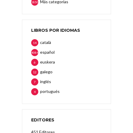
Más categorias
1850
LIBROS POR IDIOMAS
català
14
español
4084
euskera
6
galego
12
inglés
7
portugués
4
EDITORES
451 Editores