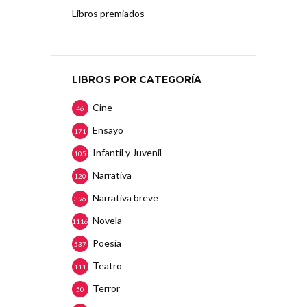
Libros premiados
LIBROS POR CATEGORÍA
Cine
46
Ensayo
171
Infantil y Juvenil
105
Narrativa
120
Narrativa breve
396
Novela
1116
Poesía
537
Teatro
111
Terror
50