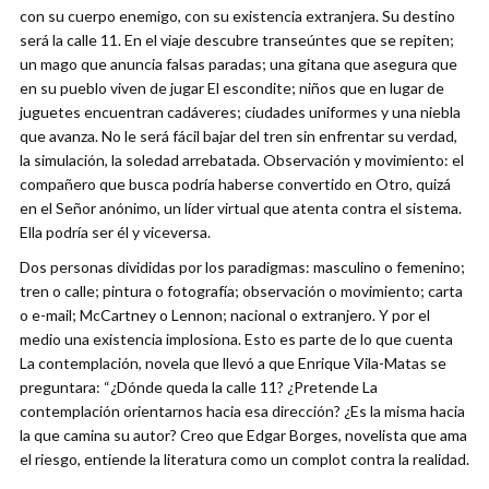
con su cuerpo enemigo, con su existencia extranjera. Su destino
será la calle 11. En el viaje descubre transeúntes que se repiten;
un mago que anuncia falsas paradas; una gitana que asegura que
en su pueblo viven de jugar El escondite; niños que en lugar de
juguetes encuentran cadáveres; ciudades uniformes y una niebla
que avanza. No le será fácil bajar del tren sin enfrentar su verdad,
la simulación, la soledad arrebatada. Observación y movimiento: el
compañero que busca podría haberse convertido en Otro, quizá
en el Señor anónimo, un líder virtual que atenta contra el sistema.
Ella podría ser él y viceversa.
Dos personas divididas por los paradigmas: masculino o femenino;
tren o calle; pintura o fotografía; observación o movimiento; carta
o e-mail; McCartney o Lennon; nacional o extranjero. Y por el
medio una existencia implosiona. Esto es parte de lo que cuenta
La contemplación, novela que llevó a que Enrique Vila-Matas se
preguntara: “¿Dónde queda la calle 11? ¿Pretende La
contemplación orientarnos hacia esa dirección? ¿Es la misma hacia
la que camina su autor? Creo que Edgar Borges, novelista que ama
el riesgo, entiende la literatura como un complot contra la realidad.