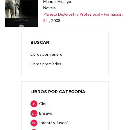
Manuel Hidalgo
Novela
Planeta DeAgostini Profesional y Formación,
S.L.
, 2008
BUSCAR
Libros por género
Libros premiados
LIBROS POR CATEGORÍA
Cine
46
Ensayo
171
Infantil y Juvenil
105