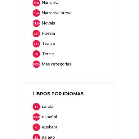
Narrativa
120
Narrativa breve
396
Novela
1116
Poesía
537
Teatro
111
Terror
50
Más categorias
1850
LIBROS POR IDIOMAS
català
14
español
4084
euskera
6
galego
12