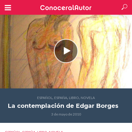
,
,
,
ESPAÑOL
ESPAÑA
LIBRO
NOVELA
La contemplación
de Edgar Borges
3 de mayo de 2010
,
,
,