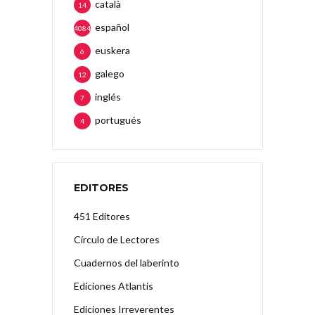
català
14
español
4084
euskera
6
galego
12
inglés
7
portugués
4
EDITORES
451 Editores
Círculo de Lectores
Cuadernos del laberinto
Ediciones Atlantis
Ediciones Irreverentes