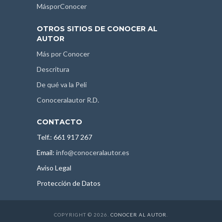
MásporConocer
OTROS SITIOS DE CONOCER AL
AUTOR
Más por Conocer
Descritura
De qué va la Peli
Conoceralautor R.D.
CONTACTO
Telf.: 661 917 267
Email:
info@conoceralautor.es
Aviso Legal
Protección de Datos
COPYRIGHT © 2026.
CONOCER AL AUTOR
.