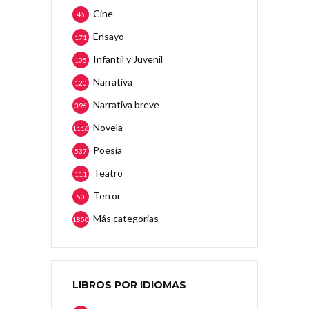
Cine
46
Ensayo
171
Infantil y Juvenil
105
Narrativa
120
Narrativa breve
396
Novela
1116
Poesía
537
Teatro
111
Terror
50
Más categorias
1850
LIBROS POR IDIOMAS