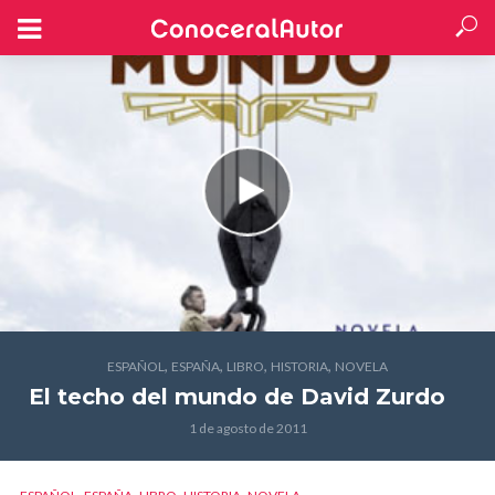
,
,
,
,
ESPAÑOL
ESPAÑA
LIBRO
HISTORIA
NOVELA
El techo del mundo
de David Zurdo
1 de agosto de 2011
,
,
,
,