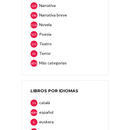
Narrativa
120
Narrativa breve
396
Novela
1116
Poesía
537
Teatro
111
Terror
50
Más categorias
1850
LIBROS POR IDIOMAS
català
14
español
4084
euskera
6