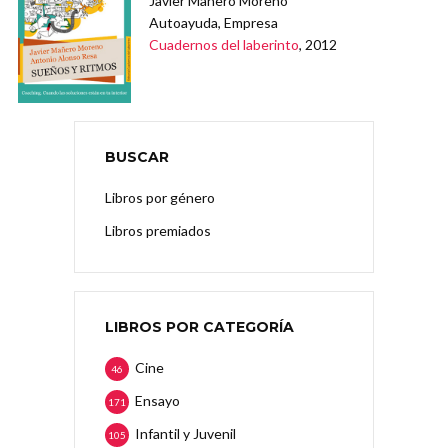
Javier Mañero Moreno
Autoayuda, Empresa
Cuadernos del laberinto
, 2012
BUSCAR
Libros por género
Libros premiados
LIBROS POR CATEGORÍA
Cine
46
Ensayo
171
Infantil y Juvenil
105