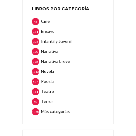
LIBROS POR CATEGORÍA
Cine
46
Ensayo
171
Infantil y Juvenil
105
Narrativa
120
Narrativa breve
396
Novela
1116
Poesía
537
Teatro
111
Terror
50
Más categorias
1850