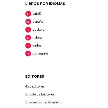
LIBROS POR IDIOMAS
català
14
español
4084
euskera
6
galego
12
inglés
7
portugués
4
EDITORES
451 Editores
Círculo de Lectores
Cuadernos del laberinto