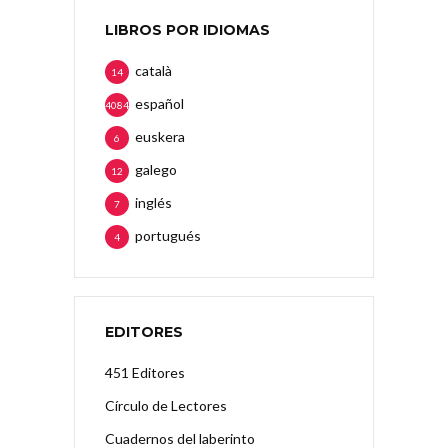
LIBROS POR IDIOMAS
català
14
español
4084
euskera
6
galego
12
inglés
7
portugués
4
EDITORES
451 Editores
Círculo de Lectores
Cuadernos del laberinto