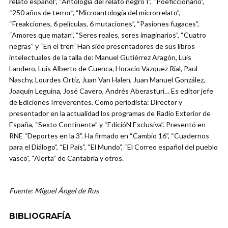
relato español”, “Antología del relato negro I”, “Poeficcionario”,
“250 años de terror”, “Microantología del microrrelato”,
“Freakciones, 6 películas, 6 mutaciones”, “Pasiones fugaces”,
“Amores que matan”, “Seres reales, seres imaginarios”, “Cuatro
negras” y “En el tren” Han sido presentadores de sus libros
intelectuales de la talla de: Manuel Gutiérrez Aragón, Luis
Landero, Luis Alberto de Cuenca, Horacio Vazquez Rial, Paul
Naschy, Lourdes Ortiz, Juan Van Halen, Juan Manuel González,
Joaquín Leguina, José Cavero, Andrés Aberasturi… Es editor jefe
de Ediciones Irreverentes. Como periodista: Director y
presentador en la actualidad los programas de Radio Exterior de
España, “Sexto Continente” y “EdicióN Exclusiva”. Presentó en
RNE “Deportes en la 3”. Ha firmado en “Cambio 16”, “Cuadernos
para el Diálogo”, “El País”, “El Mundo”, “El Correo español del pueblo
vasco”, “Alerta” de Cantabria y otros.
Fuente: Miguel Ángel de Rus
BIBLIOGRAFÍA