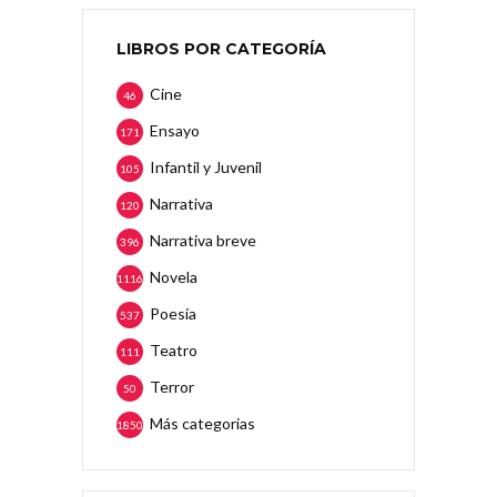
LIBROS POR CATEGORÍA
Cine
46
Ensayo
171
Infantil y Juvenil
105
Narrativa
120
Narrativa breve
396
Novela
1116
Poesía
537
Teatro
111
Terror
50
Más categorias
1850