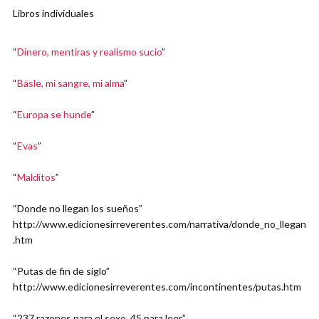
Libros individuales
“
Dinero, mentiras y realismo sucio
”
“
Bäsle, mi sangre, mi alma
”
“
Europa se hunde
”
“
Evas
”
“
Malditos
”
“Donde no llegan los sueños”
http://www.edicionesirreverentes.com/narrativa/donde_no_llegan
.htm
“Putas de fin de siglo”
http://www.edicionesirreverentes.com/incontinentes/putas.htm
“237 razones para el sexo, 45 para leer”