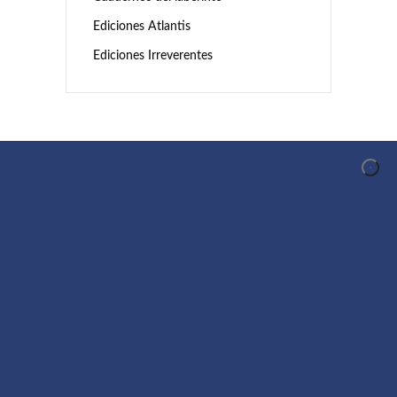
Ediciones Atlantis
Ediciones Irreverentes
CONOCER AL AUTOR
Conocer al Autor es un proyecto de difusión y
promoción de la creación en el ámbito
iberoamericano organizado en torno a los
comentarios audiovisuales que los autores
realizan de su propia obra.
MENÚ PRINCIPAL
Inicio
Autores