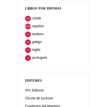
LIBROS POR IDIOMAS
català
14
español
4084
euskera
6
galego
12
inglés
7
portugués
4
EDITORES
451 Editores
Círculo de Lectores
Cuadernos del laberinto