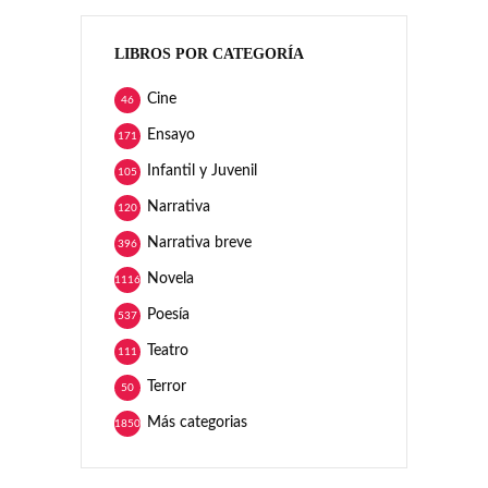
LIBROS POR CATEGORÍA
Cine
46
Ensayo
171
Infantil y Juvenil
105
Narrativa
120
Narrativa breve
396
Novela
1116
Poesía
537
Teatro
111
Terror
50
Más categorias
1850