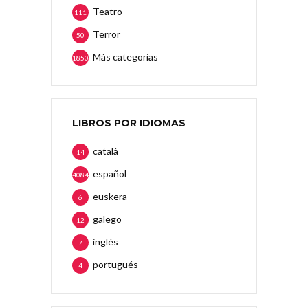
Teatro
111
Terror
50
Más categorias
1850
LIBROS POR IDIOMAS
català
14
español
4084
euskera
6
galego
12
inglés
7
portugués
4