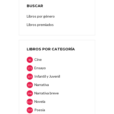
BUSCAR
Libros por género
Libros premiados
LIBROS POR CATEGORÍA
Cine
46
Ensayo
171
Infantil y Juvenil
105
Narrativa
120
Narrativa breve
396
Novela
1116
Poesía
537