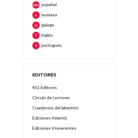
español
4084
euskera
6
galego
12
inglés
7
portugués
4
EDITORES
451 Editores
Círculo de Lectores
Cuadernos del laberinto
Ediciones Atlantis
Ediciones Irreverentes