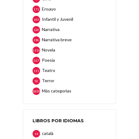
Ensayo
171
Infantil y Juvenil
105
Narrativa
120
Narrativa breve
396
Novela
1116
Poesía
537
Teatro
111
Terror
50
Más categorias
1850
LIBROS POR IDIOMAS
català
14