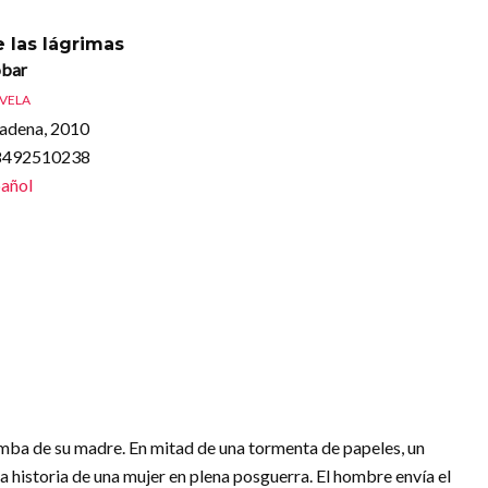
e las lágrimas
obar
VELA
ladena, 2010
88492510238
añol
umba de su madre. En mitad de una tormenta de papeles, un
a historia de una mujer en plena posguerra. El hombre envía el