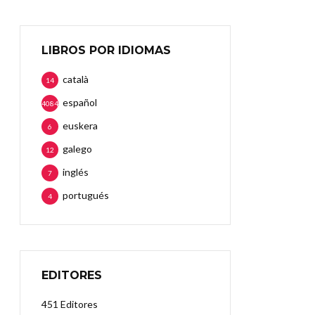
LIBROS POR IDIOMAS
català
14
español
4084
euskera
6
galego
12
inglés
7
portugués
4
EDITORES
451 Editores