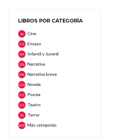
LIBROS POR CATEGORÍA
Cine
46
Ensayo
171
Infantil y Juvenil
105
Narrativa
120
Narrativa breve
396
Novela
1116
Poesía
537
Teatro
111
Terror
50
Más categorias
1850