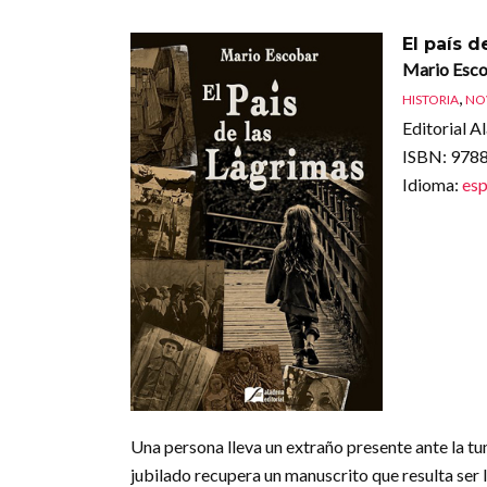
El país d
Mario Esc
,
HISTORIA
NO
Editorial A
ISBN
: 97
Idioma
:
esp
Una persona lleva un extraño presente ante la t
jubilado recupera un manuscrito que resulta ser l