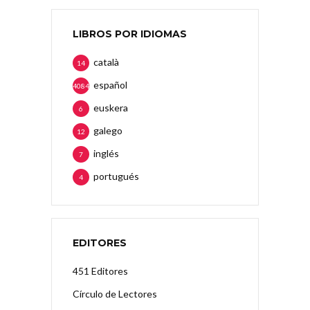
LIBROS POR IDIOMAS
català
14
español
4084
euskera
6
galego
12
inglés
7
portugués
4
EDITORES
451 Editores
Círculo de Lectores