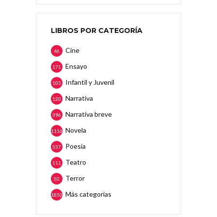
LIBROS POR CATEGORÍA
Cine
46
Ensayo
171
Infantil y Juvenil
105
Narrativa
120
Narrativa breve
396
Novela
1116
Poesía
537
Teatro
111
Terror
50
Más categorias
1850