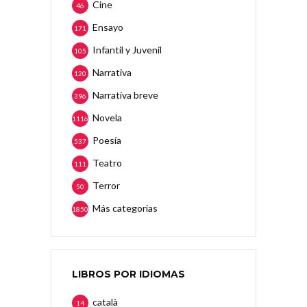
Cine
46
Ensayo
171
Infantil y Juvenil
105
Narrativa
120
Narrativa breve
396
Novela
1116
Poesía
537
Teatro
111
Terror
50
Más categorias
1850
LIBROS POR IDIOMAS
català
14