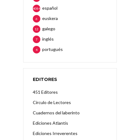
español
4084
euskera
6
galego
12
inglés
7
portugués
4
EDITORES
451 Editores
Círculo de Lectores
Cuadernos del laberinto
Ediciones Atlantis
Ediciones Irreverentes