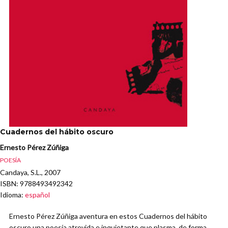
Cuadernos del hábito oscuro
Ernesto Pérez Zúñiga
POESÍA
Candaya, S.L., 2007
ISBN
: 9788493492342
Idioma
:
español
Ernesto Pérez Zúñiga aventura en estos Cuadernos del hábito
oscuro una poesía atrevida e inquietante que plasma, de forma