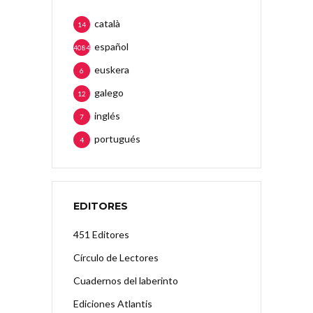
català
14
español
4084
euskera
6
galego
12
inglés
7
portugués
4
EDITORES
451 Editores
Círculo de Lectores
Cuadernos del laberinto
Ediciones Atlantis