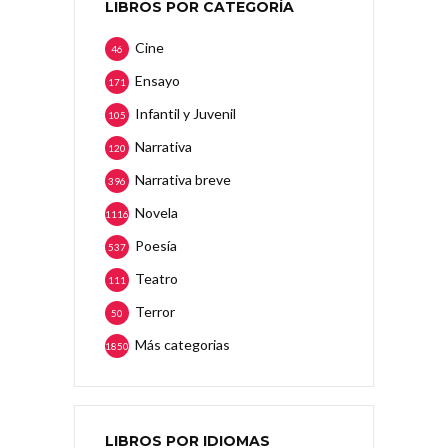
LIBROS POR CATEGORÍA
Cine
46
Ensayo
171
Infantil y Juvenil
105
Narrativa
120
Narrativa breve
396
Novela
1116
Poesía
537
Teatro
111
Terror
50
Más categorias
1850
LIBROS POR IDIOMAS