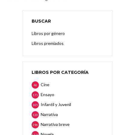
BUSCAR
Libros por género
Libros premiados
LIBROS POR CATEGORÍA
Cine
46
Ensayo
171
Infantil y Juvenil
105
Narrativa
120
Narrativa breve
396
Novela
1116