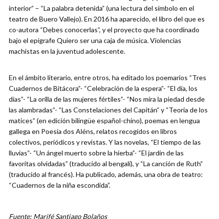
interior” – “La palabra detenida” (una lectura del símbolo en el
teatro de Buero Vallejo). En 2016 ha aparecido, el libro del que es
co-autora “Debes conocerlas”, y el proyecto que ha coordinado
bajo el epígrafe Quiero ser una caja de música. Violencias
machistas en la juventud adolescente.
En el ámbito literario, entre otros, ha editado los poemarios “Tres
Cuadernos de Bitácora”- “Celebración de la espera”- “El día, los
días”- “La orilla de las mujeres fértiles”- “Nos mira la piedad desde
las alambradas”- “Las Constelaciones del Capitán” y “Teoría de los
matices” (en edición bilingüe español-chino), poemas en lengua
gallega en Poesía dos Aléns, relatos recogidos en libros
colectivos, periódicos y revistas. Y las novelas, “El tiempo de las
lluvias”- “Un ángel muerto sobre la hierba”- “El jardín de las
favoritas olvidadas” (traducido al bengalí), y “La canción de Ruth”
(traducido al francés). Ha publicado, además, una obra de teatro:
“Cuadernos de la niña escondida”.
Fuente: Marifé Santiago Bolaños