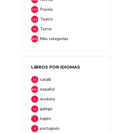
Poesía
537
Teatro
111
Terror
50
Más categorias
1850
LIBROS POR IDIOMAS
català
14
español
4084
euskera
6
galego
12
inglés
7
portugués
4