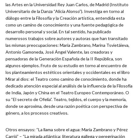
las Artes en la Universidad Rey Juan Carlos, de Madrid (Instituto
Universitario de la Danza “Alicia Alonso”). Investiga en torno al
diálogo entre la Filosofía y la Creación artística, entendida esta
como un camino de conocimiento y una fuente pedagógica de
desarrollo personal y social. En tal sentido, ha publicado
numerosos trabajos sobre autores y autoras que han transitado
las mismas preocupaciones: María Zambrano, Marina Tsvietáieva,
Antonio Gamoneda, José Ángel Valente, las creadoras y
pensadoras de la Generación Española de la II República, son
algunos ejemplos. Fruto de su estudio en torno al encuentro de
los planteamientos estéticos orientales y occidentales es el libro
Mirar al dios: el Teatro como camino de conocimiento, donde ha
dedicado atención especial al análisis de la influencia de la Filosofía
de India, Japón y China en el Teatro Europeo Contemporáneo. O
su “El secreto de Ofelia”. Teatro, tejidos, el cuerpo y la memoria,
donde se aproxima, desde una razón poética con perspectiva de
género, a los procesos creativos.
Otros ensayos: “La llama sobre el agua: María Zambrano y Pérez
Carrió” – “La mirada atlántica: literatura gallega y peregrinación