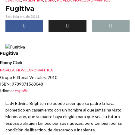
ESPAÑOL
ARGENTINA
LIBRO
NOVELA
NOVELA ROMANTICA
Fugitiva
8 de febrero de 2011
Fugitiva
Ebony Clark
,
NOVELA
NOVELA ROMANTICA
Grupo Editorial Vestales, 2010
ISBN
: 9789871568048
Idioma
:
español
Lady Edwina Brighton no puede creer que su padre la haya
prometido en casamiento con un hombre al que jamás ha visto.
Menos aun, que su padre haya elegido para que sea su futuro
esposo a alguien famoso por sus riquezas, pero también por su
condición de libertino, de descarado e insolente.