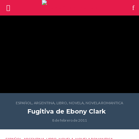
,
,
,
,
ESPAÑOL
ARGENTINA
LIBRO
NOVELA
NOVELA ROMANTICA
Fugitiva
de Ebony Clark
8 de febrero de 2011
,
,
,
,