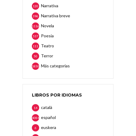
Narrativa
120
Narrativa breve
396
Novela
1116
Poesía
537
Teatro
111
Terror
50
Más categorias
1850
LIBROS POR IDIOMAS
català
14
español
4084
euskera
6