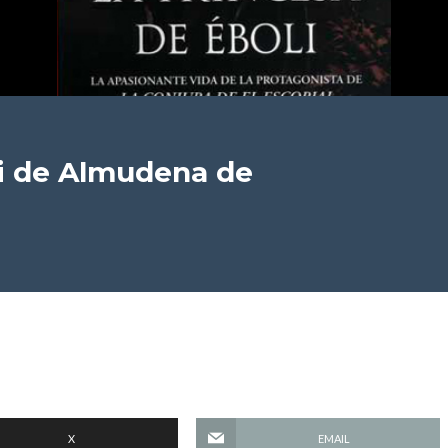
i
de Almudena de
X
EMAIL