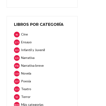
LIBROS POR CATEGORÍA
Cine
46
Ensayo
171
Infantil y Juvenil
105
Narrativa
120
Narrativa breve
396
Novela
1116
Poesía
537
Teatro
111
Terror
50
Más categorias
1850