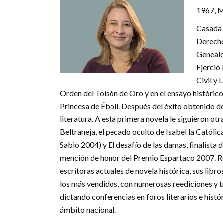
1967, 
Casada y
Derecho
Genealog
Ejerció
Civil y 
Orden del Toisón de Oro y en el ensayo históric
Princesa de Éboli. Después del éxito obtenido dej
literatura. A esta primera novela le siguieron otr
Beltraneja, el pecado oculto de Isabel la Católi
Sabio 2004) y El desafío de las damas, finalista
mención de honor del Premio Espartaco 2007. Re
escritoras actuales de novela histórica, sus libr
los más vendidos, con numerosas reediciones y t
dictando conferencias en foros literarios e hist
ámbito nacional.