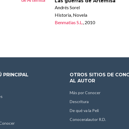
Las guerras de Artemisa
Andrés Sorel
Historia, Novela
Benmatias S.L.
, 2010
 PRINCIPAL
OTROS SITIOS DE CON
AL AUTOR
Más por Conocer
es
Descritura
De qué va la Peli
Conoceralautor R.D.
 Conocer