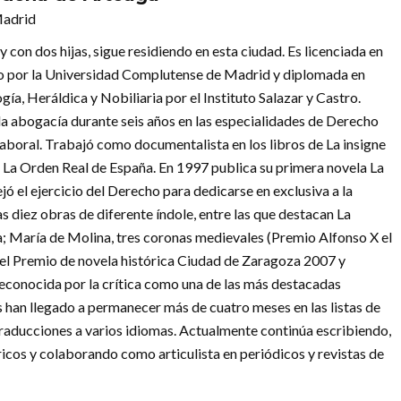
Madrid
 con dos hijas, sigue residiendo en esta ciudad. Es licenciada en
 por la Universidad Complutense de Madrid y diplomada en
ía, Heráldica y Nobiliaria por el Instituto Salazar y Castro.
 la abogacía durante seis años en las especialidades de Derecho
Laboral. Trabajó como documentalista en los libros de La insigne
o La Orden Real de España. En 1997 publica su primera novela La
ó el ejercicio del Derecho para dedicarse en exclusiva a la
as diez obras de diferente índole, entre las que destacan La
ca; María de Molina, tres coronas medievales (Premio Alfonso X el
 del Premio de novela histórica Ciudad de Zaragoza 2007 y
conocida por la crítica como una de las más destacadas
os han llegado a permanecer más de cuatro meses en las listas de
raducciones a varios idiomas. Actualmente continúa escribiendo,
óricos y colaborando como articulista en periódicos y revistas de