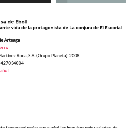
esa de Eboli
ante vida de la protagonista de La conjura de El Escorial
e Arteaga
VELA
artínez Roca, S.A. (Grupo Planeta), 2008
88427034884
añol
esta fenomenal mujer que excitó los impulsos más variados, de