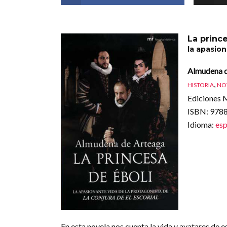
La princ
la apasion
Almudena d
,
HISTORIA
NO
Ediciones M
ISBN
: 97
Idioma
:
esp
En esta novela nos cuenta la vida y avatares de 