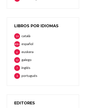
LIBROS POR IDIOMAS
català
14
español
4084
euskera
6
galego
12
inglés
7
portugués
4
EDITORES