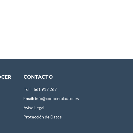
OCER
CONTACTO
Telf.: 661 917 267
Email:
info@conoceralautor.es
Aviso Legal
Protección de Datos