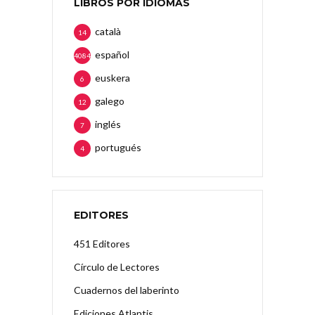
LIBROS POR IDIOMAS
català
14
español
4084
euskera
6
galego
12
inglés
7
portugués
4
EDITORES
451 Editores
Círculo de Lectores
Cuadernos del laberinto
Ediciones Atlantis