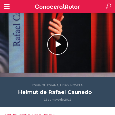
,
,
,
ESPAÑOL
ESPAÑA
LIBRO
NOVELA
Helmut
de Rafael Caunedo
12 de mayo de 2011
,
,
,