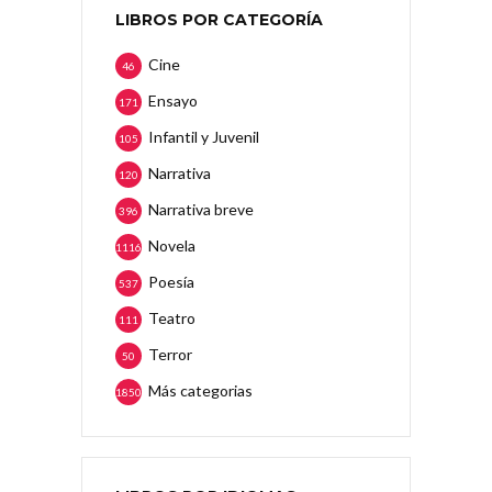
LIBROS POR CATEGORÍA
Cine
46
Ensayo
171
Infantil y Juvenil
105
Narrativa
120
Narrativa breve
396
Novela
1116
Poesía
537
Teatro
111
Terror
50
Más categorias
1850