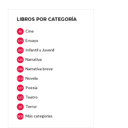
LIBROS POR CATEGORÍA
Cine
46
Ensayo
171
Infantil y Juvenil
105
Narrativa
120
Narrativa breve
396
Novela
1116
Poesía
537
Teatro
111
Terror
50
Más categorias
1850