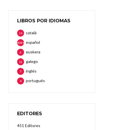
LIBROS POR IDIOMAS
català
14
español
4084
euskera
6
galego
12
inglés
7
portugués
4
EDITORES
451 Editores