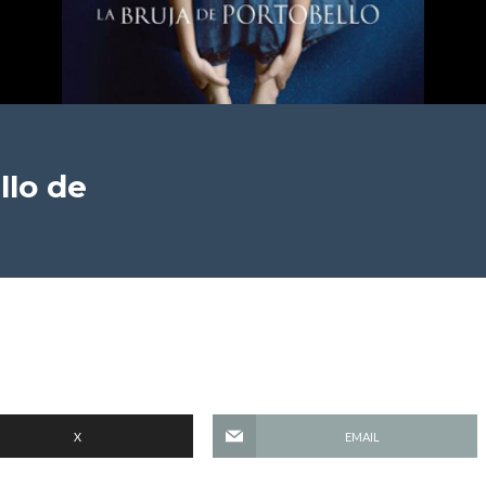
llo
de
X
EMAIL