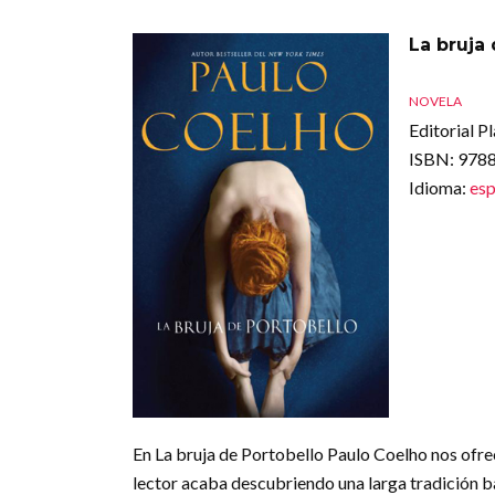
La bruja
NOVELA
Editorial P
ISBN
: 97
Idioma
:
esp
En La bruja de Portobello Paulo Coelho nos ofrece
lector acaba descubriendo una larga tradición b