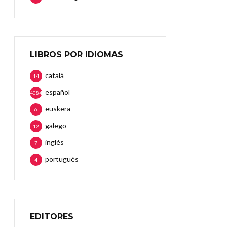
LIBROS POR IDIOMAS
català
14
español
4084
euskera
6
galego
12
inglés
7
portugués
4
EDITORES