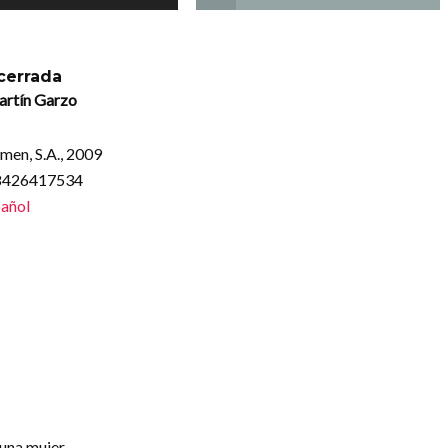
 cerrada
rtín Garzo
umen, S.A., 2009
88426417534
añol
 una mujer.