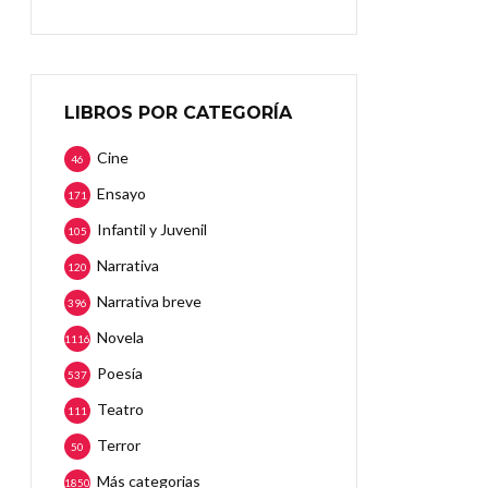
LIBROS POR CATEGORÍA
Cine
46
Ensayo
171
Infantil y Juvenil
105
Narrativa
120
Narrativa breve
396
Novela
1116
Poesía
537
Teatro
111
Terror
50
Más categorias
1850