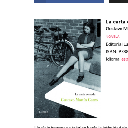
La carta
Gustavo Ma
NOVELA
Editorial L
ISBN
: 97
Idioma
:
esp
Un viaje hermoso y trágico hacia la intimidad de