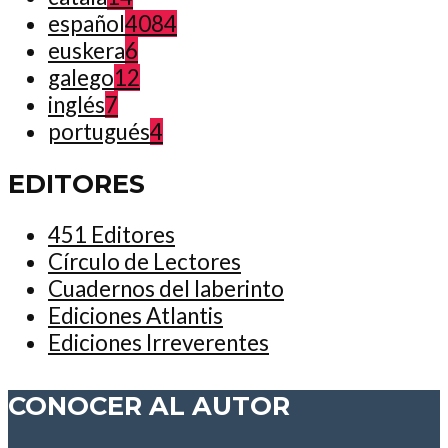
español
4084
euskera
6
galego
12
inglés
7
portugués
4
EDITORES
451 Editores
Círculo de Lectores
Cuadernos del laberinto
Ediciones Atlantis
Ediciones Irreverentes
CONOCER AL AUTOR