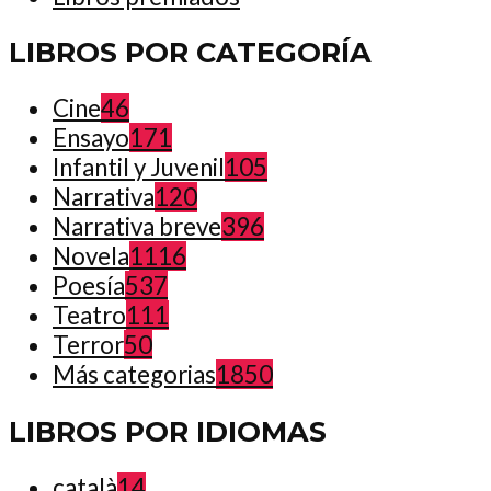
LIBROS POR CATEGORÍA
Cine
46
Ensayo
171
Infantil y Juvenil
105
Narrativa
120
Narrativa breve
396
Novela
1116
Poesía
537
Teatro
111
Terror
50
Más categorias
1850
LIBROS POR IDIOMAS
català
14