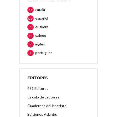
català
14
español
4084
euskera
6
galego
12
inglés
7
portugués
4
EDITORES
451 Editores
Círculo de Lectores
Cuadernos del laberinto
Ediciones Atlantis