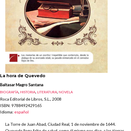
La hora de Quevedo
Baltasar Magro Santana
,
,
,
BIOGRAFÍA
HISTORIA
LITERATURA
NOVELA
Roca Editorial de Libros, S.L., 2008
ISBN
: 9788492429165
Idioma
:
español
La Torre de Juan Abad, Ciudad Real, 1 de noviembre de 1644.
Quevedo llega falto de salud, como él mismo nos dice, a las tierras