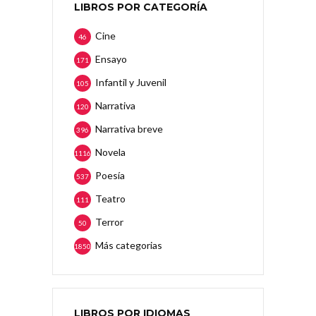
LIBROS POR CATEGORÍA
Cine
46
Ensayo
171
Infantil y Juvenil
105
Narrativa
120
Narrativa breve
396
Novela
1116
Poesía
537
Teatro
111
Terror
50
Más categorias
1850
LIBROS POR IDIOMAS