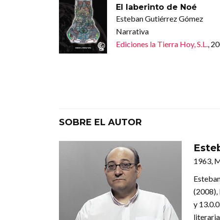
El laberinto de Noé
Esteban Gutiérrez Gómez
Narrativa
Ediciones la Tierra Hoy, S.L.
, 2
SOBRE EL AUTOR
Este
1963, 
Esteban
(2008),
y 13.0.
literari