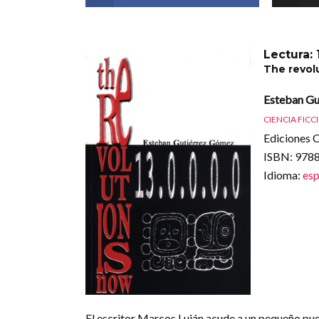
Lectura: 
The revol
Esteban Gu
CIENCIA FICC
Ediciones C
ISBN
: 97
Idioma
:
esp
El escritor Marcos Luján acude a un pequeño pue