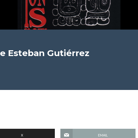
e Esteban Gutiérrez
X
EMAIL