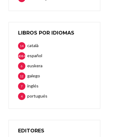
LIBROS POR IDIOMAS
català
14
español
4084
euskera
6
galego
12
inglés
7
portugués
4
EDITORES