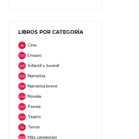
LIBROS POR CATEGORÍA
Cine
46
Ensayo
171
Infantil y Juvenil
105
Narrativa
120
Narrativa breve
396
Novela
1116
Poesía
537
Teatro
111
Terror
50
Más categorias
1850