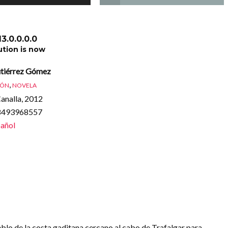
13.0.0.0.0
ution is now
tiérrez Gómez
,
IÓN
NOVELA
analla, 2012
88493968557
añol
blo de la costa gaditana cercano al cabo de Trafalgar para