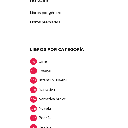
BUSCAR
Libros por género
Libros premiados
LIBROS POR CATEGORÍA
Cine
46
Ensayo
171
Infantil y Juvenil
105
Narrativa
120
Narrativa breve
396
Novela
1116
Poesía
537
Teatro
111