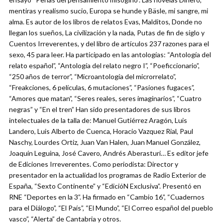
mentiras y realismo sucio, Europa se hunde y Bäsle, mi sangre, mi
alma. Es autor de los libros de relatos Evas, Malditos, Donde no
llegan los sueños, La civilización y la nada, Putas de fin de siglo y
Cuentos Irreverentes, y del libro de artículos 237 razones para el
sexo, 45 para leer. Ha participado en las antologías: “Antología del
relato español”, “Antología del relato negro I”, “Poeficcionario”,
“250 años de terror”, “Microantología del microrrelato”,
“Freakciones, 6 películas, 6 mutaciones”, “Pasiones fugaces”,
“Amores que matan”, “Seres reales, seres imaginarios”, “Cuatro
negras” y “En el tren” Han sido presentadores de sus libros
intelectuales de la talla de: Manuel Gutiérrez Aragón, Luis
Landero, Luis Alberto de Cuenca, Horacio Vazquez Rial, Paul
Naschy, Lourdes Ortiz, Juan Van Halen, Juan Manuel González,
Joaquín Leguina, José Cavero, Andrés Aberasturi… Es editor jefe
de Ediciones Irreverentes. Como periodista: Director y
presentador en la actualidad los programas de Radio Exterior de
España, “Sexto Continente” y “EdicióN Exclusiva”. Presentó en
RNE “Deportes en la 3”. Ha firmado en “Cambio 16”, “Cuadernos
para el Diálogo”, “El País”, “El Mundo”, “El Correo español del pueblo
vasco”, “Alerta” de Cantabria y otros.