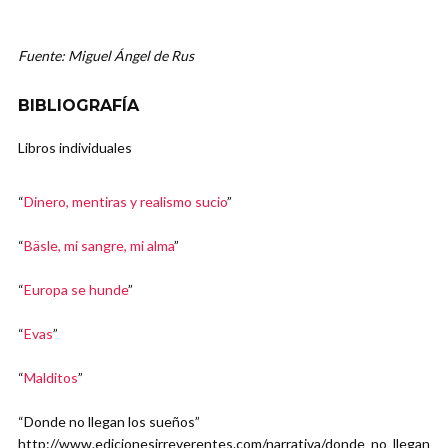
Fuente: Miguel Ángel de Rus
BIBLIOGRAFÍA
Libros individuales
“
Dinero, mentiras y realismo sucio
”
“
Bäsle, mi sangre, mi alma
”
“
Europa se hunde
”
“
Evas
”
“
Malditos
”
“Donde no llegan los sueños”
http://www.edicionesirreverentes.com/narrativa/donde_no_llegan