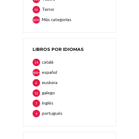
Terror
50
Más categorias
1850
LIBROS POR IDIOMAS
català
14
español
4084
euskera
6
galego
12
inglés
7
portugués
4