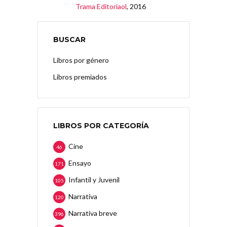
Trama Editoriaol
, 2016
BUSCAR
Libros por género
Libros premiados
LIBROS POR CATEGORÍA
Cine
46
Ensayo
171
Infantil y Juvenil
105
Narrativa
120
Narrativa breve
396