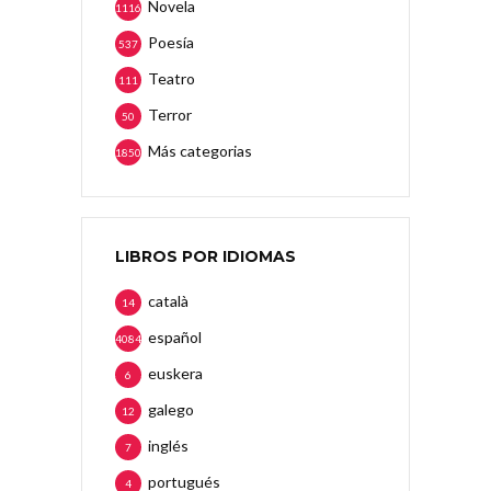
Novela
1116
Poesía
537
Teatro
111
Terror
50
Más categorias
1850
LIBROS POR IDIOMAS
català
14
español
4084
euskera
6
galego
12
inglés
7
portugués
4